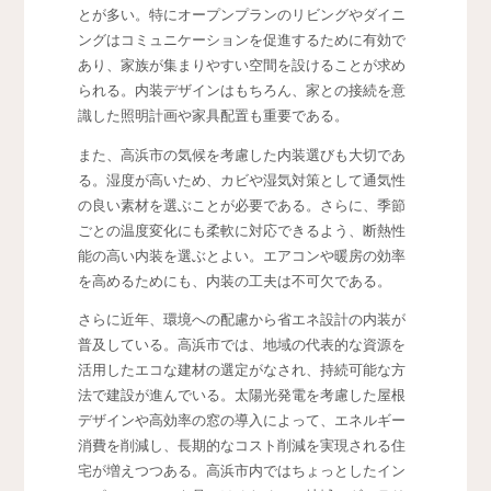
とが多い。特にオープンプランのリビングやダイニ
ングはコミュニケーションを促進するために有効で
あり、家族が集まりやすい空間を設けることが求め
られる。内装デザインはもちろん、家との接続を意
識した照明計画や家具配置も重要である。
また、高浜市の気候を考慮した内装選びも大切であ
る。湿度が高いため、カビや湿気対策として通気性
の良い素材を選ぶことが必要である。さらに、季節
ごとの温度変化にも柔軟に対応できるよう、断熱性
能の高い内装を選ぶとよい。エアコンや暖房の効率
を高めるためにも、内装の工夫は不可欠である。
さらに近年、環境への配慮から省エネ設計の内装が
普及している。高浜市では、地域の代表的な資源を
活用したエコな建材の選定がなされ、持続可能な方
法で建設が進んでいる。太陽光発電を考慮した屋根
デザインや高効率の窓の導入によって、エネルギー
消費を削減し、長期的なコスト削減を実現される住
宅が増えつつある。高浜市内ではちょっとしたイン