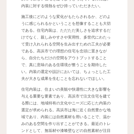
内装に対する情熱をぜひ持っていただきたい。
施工後にどのような変化がもたらされるか、どのよ
うに感じられるかということを想像することも大切
である。住宅内装は、ただただ美しさを追求するだ
けでなく、親しみやすさや実用性、多世代にわたっ
て受け入れられる空間を生み出すための工夫が必要
である。高浜市での理想の住宅を念頭に置きなが
ら、自分たちだけの空間をアウトプットすること
で、真に意味のある住環境が整うことを期待した
い。内装の選定や設計においては、ちょっとした工
夫が大きな成果を生むことを忘れないでほしい。
住宅内装は、住まいの美観や快適性に大きな影響を
与える重要な要素であり、高浜市で注文住宅を建て
る際には、地域特有の文化やニーズに応じた内装の
選定が求められる。高浜市は海に近く自然豊かな地
域であり、内装には自然素材を用いることで、温か
みのある空間を作り出すことができる。最近のトレ
ンドとして、無垢材や漆喰壁などの自然素材が注目